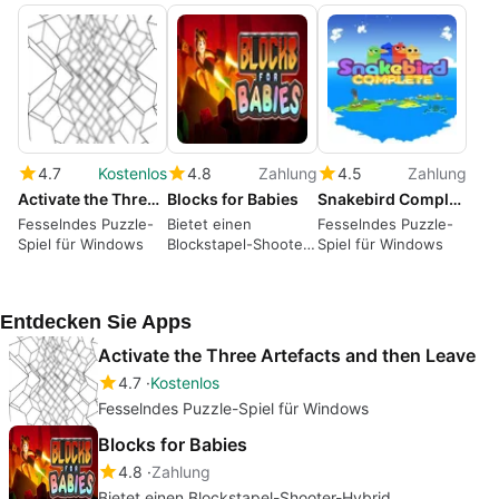
4.7
Kostenlos
4.8
Zahlung
4.5
Zahlung
Activate the Three Artefacts and then Leave
Blocks for Babies
Snakebird Complete
Fesselndes Puzzle-
Bietet einen
Fesselndes Puzzle-
Spiel für Windows
Blockstapel-Shooter-
Spiel für Windows
Hybrid
Entdecken Sie Apps
Activate the Three Artefacts and then Leave
4.7
Kostenlos
Fesselndes Puzzle-Spiel für Windows
Blocks for Babies
4.8
Zahlung
Bietet einen Blockstapel-Shooter-Hybrid